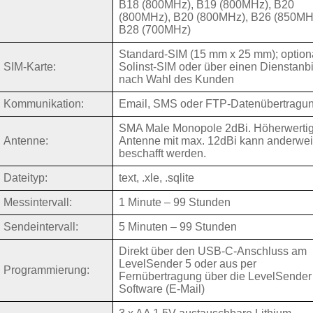
B18 (800MHz), B19 (800MHz), B20
(800MHz), B20 (800MHz), B26 (850MH
B28 (700MHz)
Standard-SIM (15 mm x 25 mm); option
SIM-Karte:
Solinst-SIM oder über einen Dienstanbi
nach Wahl des Kunden
Kommunikation:
Email, SMS oder FTP-Datenübertragu
SMA Male Monopole 2dBi. Höherwerti
Antenne:
Antenne mit max. 12dBi kann anderwei
beschafft werden.
Dateityp:
text, .xle, .sqlite
Messintervall:
1 Minute – 99 Stunden
Sendeintervall:
5 Minuten – 99 Stunden
Direkt über den USB-C-Anschluss am
LevelSender 5 oder aus per
Programmierung:
Fernübertragung über die LevelSender
Software (E-Mail)