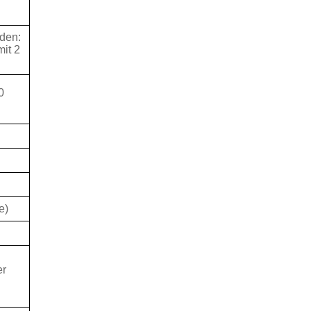
den:
it 2
0
e)
er