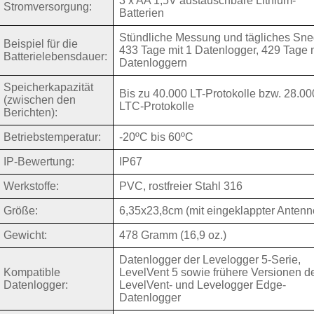
3 x AA 1,5V austauschbare Lithium-
Stromversorgung:
Batterien
Stündliche Messung und tägliches Sne
Beispiel für die
433 Tage mit 1 Datenlogger, 429 Tage m
Batterielebensdauer:
Datenloggern
Speicherkapazität
Bis zu 40.000 LT-Protokolle bzw. 28.00
(zwischen den
LTC-Protokolle
Berichten):
Betriebstemperatur:
-20ºC bis 60ºC
IP-Bewertung:
IP67
Werkstoffe:
PVC, rostfreier Stahl 316
Größe:
6,35x23,8cm (mit eingeklappter Antenn
Gewicht:
478 Gramm (16,9 oz.)
Datenlogger der Levelogger 5-Serie,
Kompatible
LevelVent 5 sowie frühere Versionen d
Datenlogger:
LevelVent- und Levelogger Edge-
Datenlogger