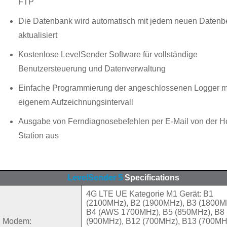
FTP
Die Datenbank wird automatisch mit jedem neuen Datenbe
aktualisiert
Kostenlose LevelSender Software für vollständige
Benutzersteuerung und Datenverwaltung
Einfache Programmierung der angeschlossenen Logger m
eigenem Aufzeichnungsintervall
Ausgabe von Ferndiagnosebefehlen per E-Mail von der 
Station aus
LevelSender 5
Specifications
4G LTE UE Kategorie M1 Gerät: B1
(2100MHz), B2 (1900MHz), B3 (1800M
B4 (AWS 1700MHz), B5 (850MHz), B8
Modem:
(900MHz), B12 (700MHz), B13 (700MH