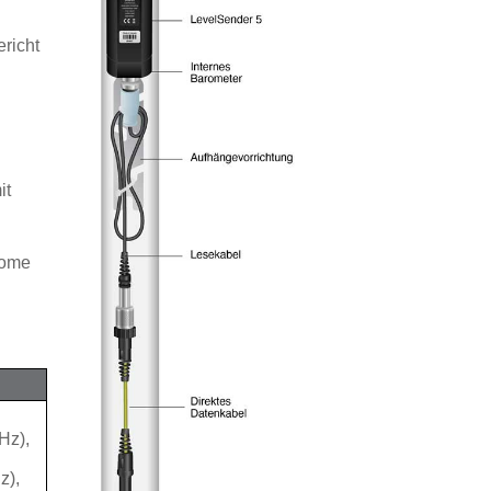
richt
it
Home
Hz),
z),