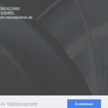
 069 622860
9 620455
hr-messtechnik.de
 zu.
Erfahren sie mehr
Zustimmen