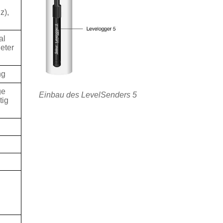
z),
al
eter
ng
ge
Einbau des LevelSenders 5
tig